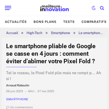
ACTUALITÉS
BONS PLANS
TESTS
COMPARATIFS
»
»
»
Accueil
High-Tech
Smartphone
Le smartphone pliable de Google se casse en 4 jours : comment éviter d’abîmer votre Pixel Fold ?
Le smartphone pliable de Google
se casse en 4 jours : comment
éviter d’abîmer votre Pixel Fold ?
Tel le roseau, le Pixel Fold plie mais ne rompt p... Ah
si !
Arnaud Raboulin
28 juin 2023
MAJ :
27 mai 2025
SMARTPHONE
Un commentaire