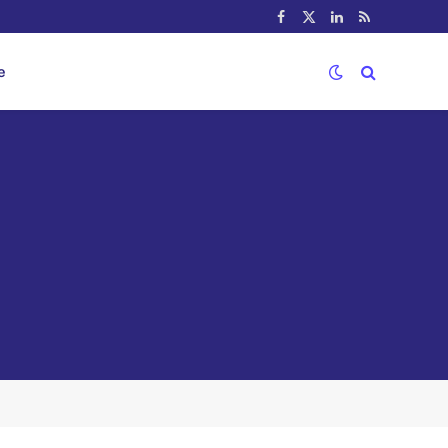
Facebook
X
LinkedIn
RSS
(Twitter)
e