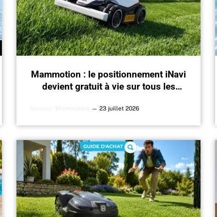
Mammotion : le positionnement iNavi
devient gratuit à vie sur tous les
robots tondeuses équipés de cette
Sponsor:
Mammotion
technologie.
23 juillet 2026