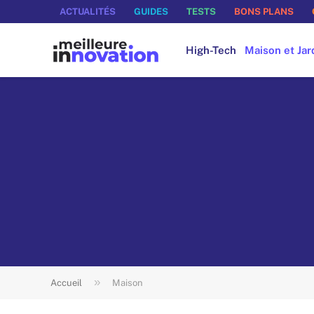
ACTUALITÉS
GUIDES
TESTS
BONS PLANS
High-Tech
Maison et Jar
»
Accueil
Maison