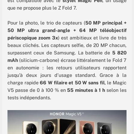
est compatible avec le
stylet Magic Pen
, un usage
que ne propose plus le Z Fold 7.
Pour la photo, le trio de capteurs (
50 MP principal +
50 MP ultra grand-angle + 64 MP téléobjectif
périscopique zoom 3x
) est ambitieux et livre de très
beaux clichés. Les capteurs selfie, de 20 MP chacun,
surpassent ceux de Samsung. La batterie de
5 820
mAh
(silicium-carbone) écrase littéralement le Fold 7
en autonomie : les retours utilisateurs rapportent
jusqu’à deux jours d’usage standard. Grace à la
charge rapide
66 W filaire et 50 W sans fil
, le Magic
V5 passe de 0 à 100 % en
55 minutes à 1 h
selon les
tests indépendants.