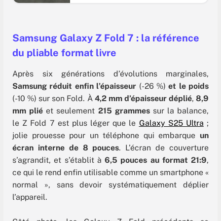
(longtemps surnommé iPhone Fold dans la
presse) serait plus fin, plus robuste et mieux
optimisé que les modèles concurrents. Mais
entre des difficultés techniques et un marché
tendu, la firme à la pomme transformera-t-elle
Samsung Galaxy Z Fold 7 : la référence
l’essai à l’automne 2026 ? Faisons
du pliable format livre
Après six générations d’évolutions marginales,
Samsung réduit enfin l’épaisseur
(-26 %)
et le poids
(-10 %) sur son Fold. À
4,2 mm d’épaisseur déplié
,
8,9
mm plié
et seulement
215 grammes
sur la balance,
le Z Fold 7 est plus léger que le
Galaxy S25 Ultra
;
jolie prouesse pour un téléphone qui embarque
un
écran interne de 8 pouces
. L’écran de couverture
s’agrandit, et s’établit à
6,5 pouces au format 21:9
,
ce qui le rend enfin utilisable comme un smartphone «
normal », sans devoir systématiquement déplier
l’appareil.