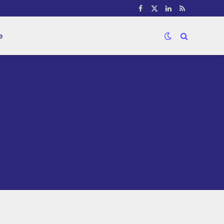
Facebook
X
LinkedIn
RSS
(Twitter)
e