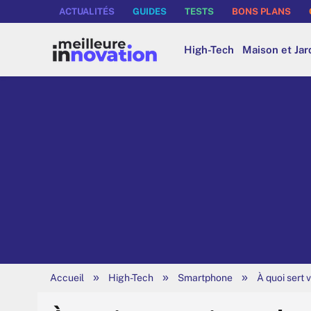
ACTUALITÉS
GUIDES
TESTS
BONS PLANS
High-Tech
Maison et Jar
»
»
»
Accueil
High-Tech
Smartphone
À quoi sert 