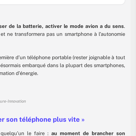
utant de fonctions qu’on laisse actives sans le savoir) peuvent se
 gourmands en énergie. Tour d’horizon de trois icônes à surveiller
e batterie se décharge trop rapidement. 1. Le
ser de la batterie, activer le mode avion a du sens
.
 et ne transformera pas un smartphone à l’autonomie
emière d’un téléphone portable (rester joignable à tout
désormais embarqué dans la plupart des smartphones,
mation d’énergie.
ure-Innovation
r son téléphone plus vite »
 quelqu’un le faire :
au moment de brancher son