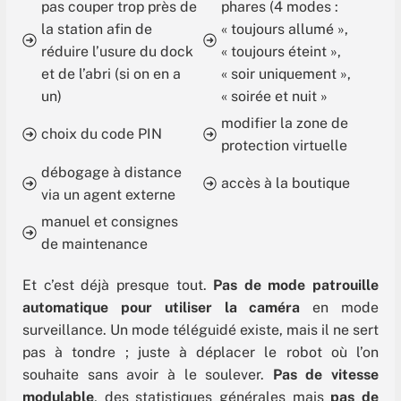
pas couper trop près de
phares (4 modes :
la station afin de
« toujours allumé »,
réduire l’usure du dock
« toujours éteint »,
et de l’abri (si on en a
« soir uniquement »,
un)
« soirée et nuit »
modifier la zone de
choix du code PIN
protection virtuelle
débogage à distance
accès à la boutique
via un agent externe
manuel et consignes
de maintenance
Et c’est déjà presque tout.
Pas de mode patrouille
automatique pour utiliser la caméra
en mode
surveillance. Un mode téléguidé existe, mais il ne sert
pas à tondre ; juste à déplacer le robot où l’on
souhaite sans avoir à le soulever.
Pas de vitesse
modulable
, des statistiques générales mais
pas de