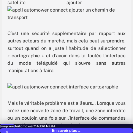
C’est une sécurité supplémentaire par rapport aux
autres acteurs du marché, mais cela peut surprendre,
surtout quand on a juste l’habitude de sélectionner
« cartographie » et d’avoir dans la foulée l’interface
du mode téléguidé qui s’ouvre sans autres
manipulations à faire.
Mais le véritable problème est ailleurs… Lorsque vous
créez une nouvelle zone de travail, une zone interdite
ou un couloir, une fois sur l’interface de commandes
manuelles,
vous devrez impérativement appuyer sur
Automower® 430V NERA
Husqvarna
×
En savoir plus
→
« + ». Là, vous pouvez tracer une ligne droite avec le