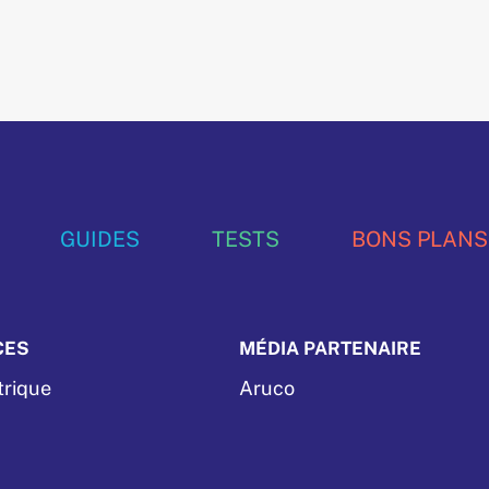
GUIDES
TESTS
BONS PLANS
CES
MÉDIA PARTENAIRE
trique
Aruco