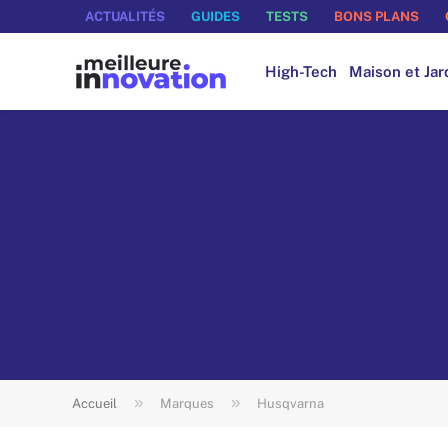
ACTUALITÉS
GUIDES
TESTS
BONS PLANS
High-Tech
Maison et Jar
»
»
Accueil
Marques
Husqvarna