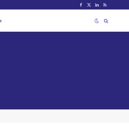
Facebook
X
LinkedIn
RSS
(Twitter)
e