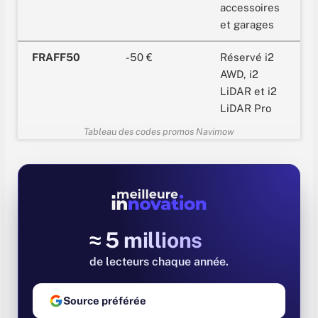
accessoires
et garages
FRAFF50
-50 €
Réservé i2
AWD, i2
LiDAR et i2
LiDAR Pro
Tableau des codes promos Navimow
≈ 5 millions
de lecteurs chaque année
Source préférée