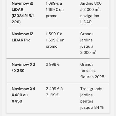
Navimow i2
1 099 € à
Jardins 800
LiDAR
1 199 € en
à 2 000 m²,
(i208/i215/i
promo
navigation
220)
LiDAR
Navimow i2
1 599 € à
Grands
LiDAR Pro
1 699 € en
jardins
promo
jusqu'à
2 000 m²
Navimow X3
2 999 €
Grands
/ X330
terrains,
fleuron 2025
Navimow X4
2 499 € à
Très grands
X420 ou
3 199 €
jardins,
X450
pentes
jusqu'à 84 %