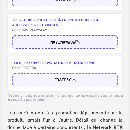
-15 % · HORS PRODUITS DÉJÀ EN PROMOTION, IDÉAL
ACCESSOIRES ET GARAGES
Code NAVIMOWWOW
NAVIMOWWOW
-50 € · RÉSERVÉ I2 AWD, I2 LIDAR ET I2 LIDAR PRO
Code FRAFF50
FRAFF50
Touchez un code pour le copier : la boutique Navimow s'ouvre dans un nouvel
onglet, prête pour le coller.
Les six s'ajoutent à la promotion déjà présente sur le
produit, jamais l'un à l'autre. Détail qui change la
donne face à certains concurrents : le
Network RTK