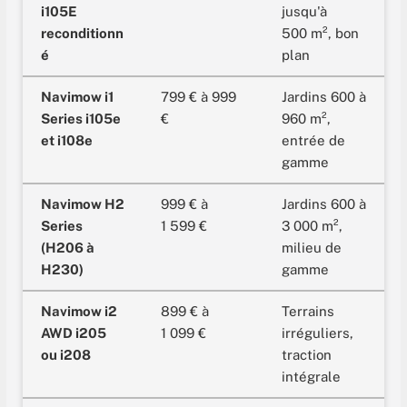
i105E
jusqu'à
reconditionn
500 m², bon
é
plan
Navimow i1
799 € à 999
Jardins 600 à
Series i105e
€
960 m²,
et i108e
entrée de
gamme
Navimow H2
999 € à
Jardins 600 à
Series
1 599 €
3 000 m²,
(H206 à
milieu de
H230)
gamme
Navimow i2
899 € à
Terrains
AWD i205
1 099 €
irréguliers,
ou i208
traction
intégrale