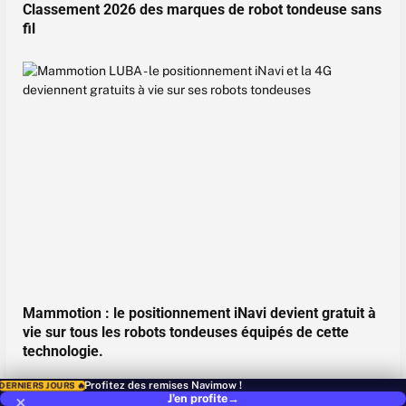
Classement 2026 des marques de robot tondeuse sans
fil
Mammotion : le positionnement iNavi devient gratuit à
vie sur tous les robots tondeuses équipés de cette
technologie.
Profitez des remises Navimow !
DERNIERS JOURS 🔥
Sponsor:
Mammotion
23 juillet 2026
×
J'en profite
→