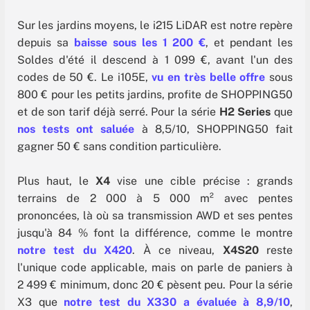
Sur les jardins moyens, le i215 LiDAR est notre repère
depuis sa
baisse sous les 1 200 €
, et pendant les
Soldes d'été il descend à 1 099 €, avant l'un des
codes de 50 €. Le i105E,
vu en très belle offre
sous
800 € pour les petits jardins, profite de SHOPPING50
et de son tarif déjà serré. Pour la série
H2 Series
que
nos tests ont saluée
à 8,5/10, SHOPPING50 fait
gagner 50 € sans condition particulière.
Plus haut, le
X4
vise une cible précise : grands
terrains de 2 000 à 5 000 m² avec pentes
prononcées, là où sa transmission AWD et ses pentes
jusqu'à 84 % font la différence, comme le montre
notre test du X420
. À ce niveau,
X4S20
reste
l'unique code applicable, mais on parle de paniers à
2 499 € minimum, donc 20 € pèsent peu. Pour la série
X3 que
notre test du X330 a évaluée à 8,9/10
,