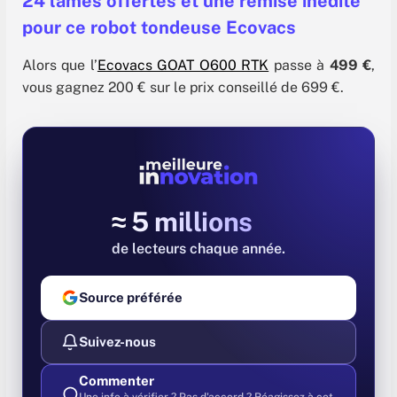
24 lames offertes et une remise inédite
réduire les interventions manuelles… Vous
possédez un
pour ce robot tondeuse Ecovacs
Alors que l’
Ecovacs GOAT O600 RTK
passe à
499 €
,
vous gagnez 200 € sur le prix conseillé de 699 €.
≈ 5 millions
de lecteurs chaque année
Source préférée
Suivez-nous
Commenter