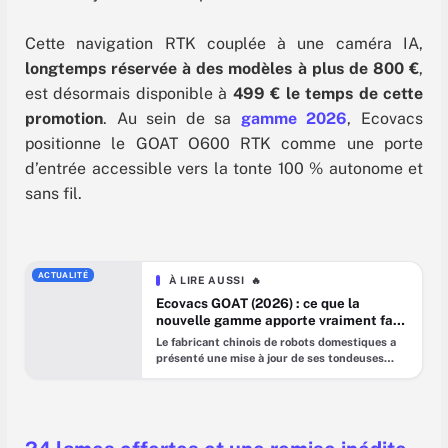
Cette navigation RTK couplée à une caméra IA,
longtemps réservée à des modèles à plus de 800 €
,
est désormais disponible à
499 € le temps de cette
promotion
. Au sein de sa
gamme 2026
, Ecovacs
positionne le GOAT O600 RTK comme une porte
d’entrée accessible vers la tonte 100 % autonome et
sans fil.
ACTUALITÉ
À LIRE AUSSI
🔥
Ecovacs GOAT (2026) : ce que la
nouvelle gamme apporte vraiment face
à la concurrence
Le fabricant chinois de robots domestiques a
présenté une mise à jour de ses tondeuses
autonomes GOAT A et GOAT O, lors d’un
événement à Barcelone. Au programme : un
coupe-bordure intégré piloté par IA et un
double LiDAR pour fonctionner dans
l’obscurité. Deux évolutions qui visent à