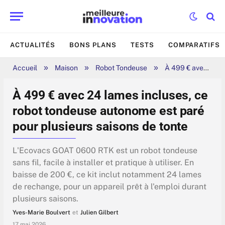
ACTUALITÉS
BONS PLANS
TESTS
COMPARATIFS
»
»
»
Accueil
Maison
Robot Tondeuse
À 499 € avec 24 lames incluses, ce robot tondeuse autonome est paré pour plusieurs saisons de tonte
À 499 € avec 24 lames incluses, ce
robot tondeuse autonome est paré
pour plusieurs saisons de tonte
L'Ecovacs GOAT 0600 RTK est un robot tondeuse
sans fil, facile à installer et pratique à utiliser. En
baisse de 200 €, ce kit inclut notamment 24 lames
de rechange, pour un appareil prêt à l'emploi durant
plusieurs saisons.
Yves-Marie Boulvert
et
Julien Gilbert
17 mai 2026