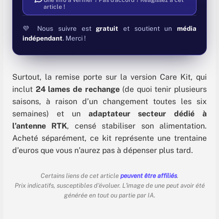
Une info à vérifier ? Pas d'accord ? Réagissez à cet
article !
💜 Nous suivre est
gratuit
et soutient un
média
indépendant
. Merci !
Surtout, la remise porte sur la version Care Kit, qui
inclut
24 lames de rechange
(de quoi tenir plusieurs
saisons, à raison d’un changement toutes les six
semaines) et un
adaptateur secteur dédié à
l’antenne RTK
, censé stabiliser son alimentation.
Acheté séparément, ce kit représente une trentaine
d’euros que vous n’aurez pas à dépenser plus tard.
Certains liens de cet article
peuvent être affiliés
.
Prix indicatifs, susceptibles d'évoluer. L'image de une peut avoir été
générée en tout ou partie par IA.