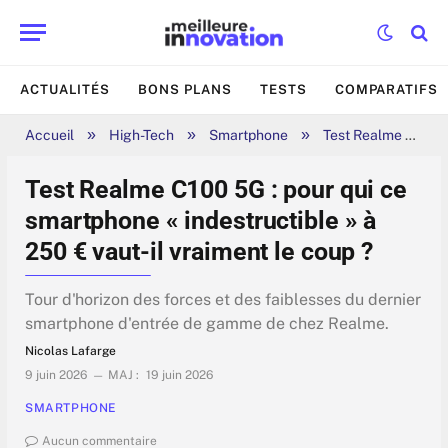
ACTUALITÉS
BONS PLANS
TESTS
COMPARATIFS
»
»
»
Accueil
High-Tech
Smartphone
Test Realme C100 5G : pour qui ce smartphone « indestructible » à 250 € vaut-il vraiment le coup ?
Test Realme C100 5G : pour qui ce
smartphone « indestructible » à
250 € vaut-il vraiment le coup ?
Tour d'horizon des forces et des faiblesses du dernier
smartphone d'entrée de gamme de chez Realme.
Nicolas Lafarge
9 juin 2026
MAJ :
19 juin 2026
SMARTPHONE
Aucun commentaire