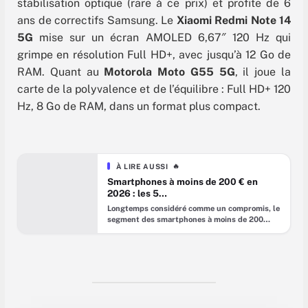
stabilisation optique (rare à ce prix) et profite de 6
ans de correctifs Samsung. Le
Xiaomi Redmi Note 14
5G
mise sur un écran AMOLED 6,67″ 120 Hz qui
grimpe en résolution Full HD+, avec jusqu’à 12 Go de
RAM. Quant au
Motorola Moto G55 5G
, il joue la
carte de la polyvalence et de l’équilibre : Full HD+ 120
Hz, 8 Go de RAM, dans un format plus compact.
À LIRE AUSSI
🔥
Smartphones à moins de 200 € en
2026 : les 5
meilleures recommandations
Longtemps considéré comme un compromis, le
segment des smartphones à moins de 200
euros est devenu, en 2026, l’un des plus
attractifs du marché. Sous l’effet de la hausse
continue des prix, vous êtes de plus en plus
nombreux à privilégier des modèles
abordables, capables de couvrir l’essentiel des
usages du quotidien sans exploser votre