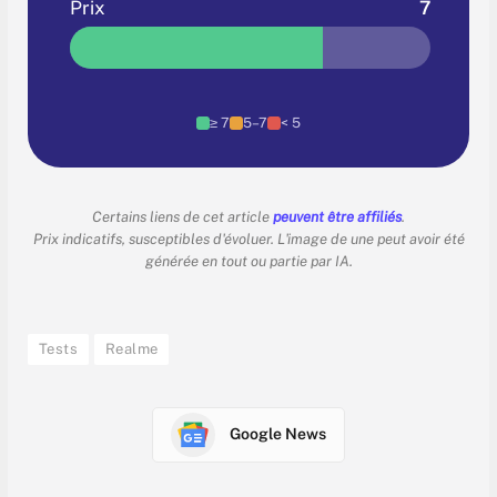
Prix
7
≥ 7
5–7
< 5
Certains liens de cet article
peuvent être affiliés
.
Prix indicatifs, susceptibles d'évoluer. L'image de une peut avoir été
générée en tout ou partie par IA.
Tests
Realme
Google News