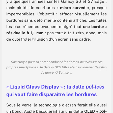
y a quelques années sur les Galaxy S6 et S7 Edge ;
mais plutôt de courbures
« micro-curved »
, presque
imperceptibles. L’objectif : effacer visuellement les
bordures sans déformer le contenu affiché. Les fuites
les plus récentes évoquent malgré tout
une bordure
résiduelle à 1,1 mm
: pas tout à fait zéro, donc, mais
de quoi frôler l’illusion d’un écran sans cadre.
Samsung a pour sa part abandonné les écrans incurvés sur ses
propres smartphones : le Galaxy S23 Ultra était son dernier flagship
du genre. © Samsung
« Liquid Glass Display » : la dalle
pol-less
qui veut faire disparaître les bordures
Sous le verre, la technologie d’écran ferait elle aussi
un bond. Apple basculerait sur une dalle
OLED «
pol-