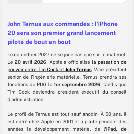
(longtemps surnommé iPhone Fold dans la
presse) serait plus fin, plus robuste et mieux
optimisé que les modèles concurrents. Mais
entre des difficultés techniques et un marché
tendu, la firme à la pomme transformera-t-elle
John Ternus aux commandes : l’iPhone
l’essai à l’automne 2026 ? Faisons
20 sera son premier grand lancement
piloté de bout en bout
Le calendrier 2027 ne se joue pas que sur le matériel.
Le
20 avril 2026
, Apple a officialisé
la passation de
pouvoir entre Tim Cook et
John Ternus
. Vice-président
senior de l’ingénierie matérielle, Ternus prendra ses
fonctions de PDG le
1er septembre 2026
, tandis que
Tim Cook deviendra président exécutif du conseil
d’administration.
Le profil de Ternus est tout sauf anodin. À 50 ans, il
est entré chez Apple en 2001 et a piloté pendant des
années le développement matériel de
l’iPad, de