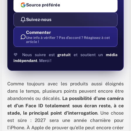
Source préférée
Suivez-nous
Commenter
Une info à vérifier ? Pas d'accord ? Réagissez à cet
article !
💜 Nous suivre est
gratuit
et soutient un
média
indépendant
. Merci !
Comme toujours avec les produits aussi éloignés
dans le temps, plusieurs points peuvent encore être
abandonnés ou décalés.
La possibilité d’une caméra
et d’un Face ID totalement sous écran reste, à ce
stade, le principal point d’interrogation
. Une chose
est sûre : 2027 sera une année charnière pour
l’iPhone. À Apple de prouver qu’elle peut encore créer