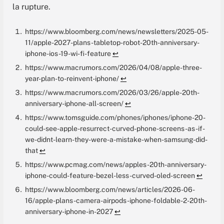
la rupture.
https://www.bloomberg.com/news/newsletters/2025-05-
11/apple-2027-plans-tabletop-robot-20th-anniversary-
iphone-ios-19-wi-fi-feature
↩︎
https://www.macrumors.com/2026/04/08/apple-three-
year-plan-to-reinvent-iphone/
↩︎
https://www.macrumors.com/2026/03/26/apple-20th-
anniversary-iphone-all-screen/
↩︎
https://www.tomsguide.com/phones/iphones/iphone-20-
could-see-apple-resurrect-curved-phone-screens-as-if-
we-didnt-learn-they-were-a-mistake-when-samsung-did-
that
↩︎
https://www.pcmag.com/news/apples-20th-anniversary-
iphone-could-feature-bezel-less-curved-oled-screen
↩︎
https://www.bloomberg.com/news/articles/2026-06-
16/apple-plans-camera-airpods-iphone-foldable-2-20th-
anniversary-iphone-in-2027
↩︎