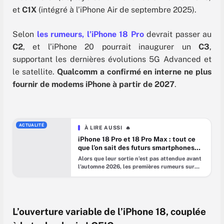
et
C1X
(intégré à l’iPhone Air de septembre 2025).
Selon
les rumeurs, l’iPhone 18 Pro
devrait passer au
C2
, et l’iPhone 20 pourrait inaugurer un
C3
,
supportant les dernières évolutions 5G Advanced et
le satellite.
Qualcomm a confirmé en interne ne plus
fournir de modems iPhone à partir de 2027
.
ACTUALITÉ
À LIRE AUSSI
🔥
iPhone 18 Pro et 18 Pro Max : tout ce
que l’on sait des futurs smartphones
d’Apple
Alors que leur sortie n’est pas attendue avant
l’automne 2026, les premières rumeurs sur
l’iPhone 18 Pro et l’iPhone 18 Pro Max affluent
déjà. Au-delà des nouveautés, c’est le
calendrier de lancement qui pourrait
surprendre cette année, la version Pro devant
sortir seule, et l’iPhone 18 classique risquant
L’ouverture variable de l’iPhone 18, couplée
d’être reporté à 2027. Entre fuites et