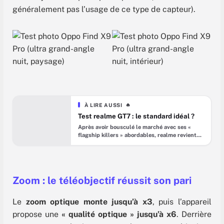
généralement pas l’usage de ce type de capteur).
À LIRE AUSSI
🔥
Test realme GT7 : le standard idéal ?
Après avoir bousculé le marché avec ses «
flagship killers » abordables, realme revient
avec le GT7, un smartphone 5G qui mise avant
tout sur l’endurance : batterie de 7 000 mAh,
charge filaire 120 W et grand écran AMOLED
120 Hz. Voici nos retours dans ce test
‘express’… Avec sa gamme GT, realme s’est
Zoom : le téléobjectif réussit son pari
Le
zoom optique monte jusqu’à x3
, puis l’appareil
propose une
« qualité optique » jusqu’à x6
. Derrière