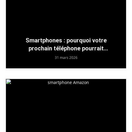
Smartphones : pourquoi votre
prochain téléphone pourrait
ressembler à un modèle d’il y a 7 ans
31 mars 2026