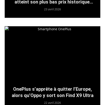
atteint son plus bas prix historique,
juste avant la saison
23 avril 2026
OnePlus s’apprête à quitter l’Europe,
alors qu’Oppo y sort son Find X9 Ultra
22 avril 2026