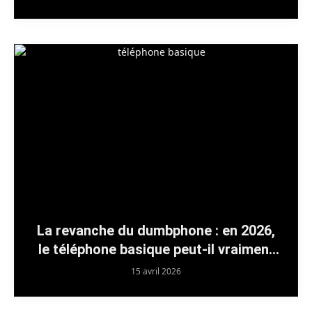
La revanche du dumbphone : en 2026,
le téléphone basique peut-il vraiment
remplacer le smartphone ?
15 avril 2026