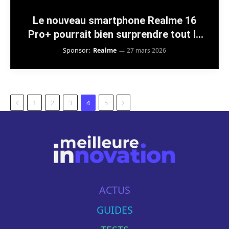
Le nouveau smartphone Realme 16
Pro+ pourrait bien surprendre tout le
monde avec son prix de lancement
Sponsor:
Realme
27 mars 2026
Previous
Next
1
2
3
4
5
ACTUS
GUIDES