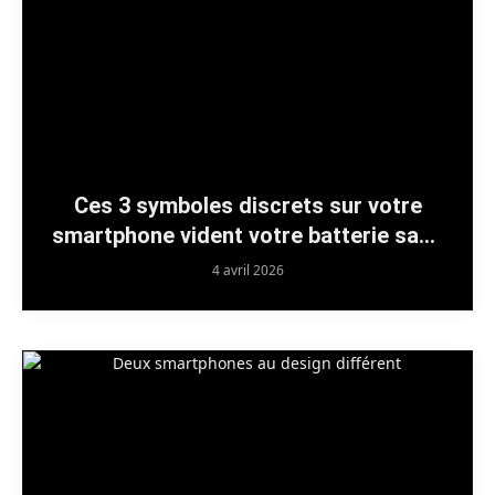
Ces 3 symboles discrets sur votre
smartphone vident votre batterie sans
que vous le sachiez
4 avril 2026