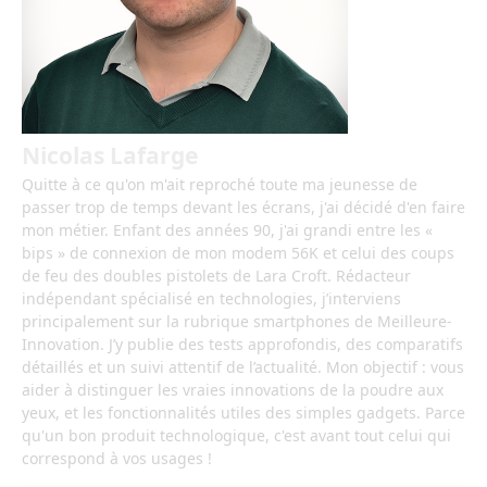
Nicolas Lafarge
Quitte à ce qu'on m'ait reproché toute ma jeunesse de
passer trop de temps devant les écrans, j'ai décidé d'en faire
mon métier. Enfant des années 90, j'ai grandi entre les «
bips » de connexion de mon modem 56K et celui des coups
de feu des doubles pistolets de Lara Croft. Rédacteur
indépendant spécialisé en technologies, j’interviens
principalement sur la rubrique smartphones de Meilleure-
Innovation. J’y publie des tests approfondis, des comparatifs
détaillés et un suivi attentif de l’actualité. Mon objectif : vous
aider à distinguer les vraies innovations de la poudre aux
yeux, et les fonctionnalités utiles des simples gadgets. Parce
qu'un bon produit technologique, c'est avant tout celui qui
correspond à vos usages !