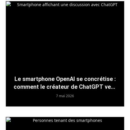
Le smartphone OpenAI se concrétise :
comment le créateur de ChatGPT veut
bousculer un marché en manque
7 mai 2026
d’innovation