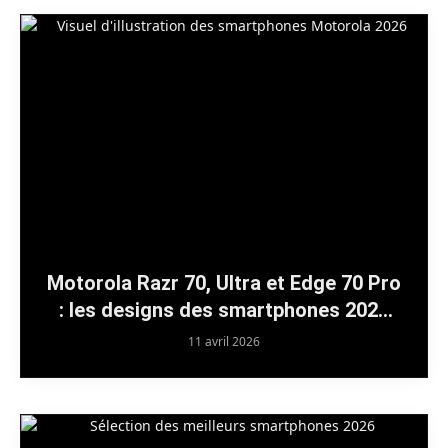
Motorola Razr 70, Ultra et Edge 70 Pro
: les designs des smartphones 2026
se dévoilent officieusement, avec un
11 avril 2026
twist