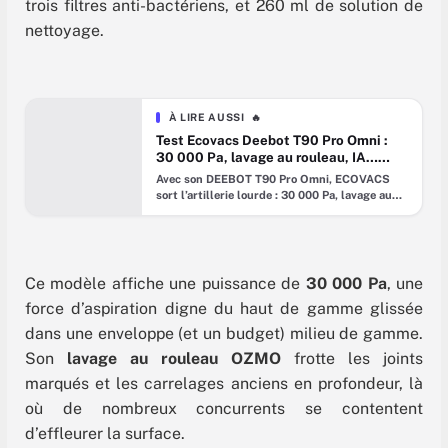
trois filtres anti-bactériens, et 260 ml de solution de
nettoyage.
À LIRE AUSSI
🔥
Test Ecovacs Deebot T90 Pro Omni :
30 000 Pa, lavage au rouleau, IA…
mais que vaut-il vraiment ?
Avec son DEEBOT T90 Pro Omni, ECOVACS
sort l’artillerie lourde : 30 000 Pa, lavage au
rouleau OZMO Roller 3.0, navigation bardée
de capteurs et station OMNI pensée pour
limiter l’entretien. À moins de 800 €, la
formule vaut-elle vraiment le coup ? Depuis le
CES 2025, ECOVACS a clairement accéléré la
Ce modèle affiche une puissance de
30 000 Pa
, une
cadence sur le
force d’aspiration digne du haut de gamme glissée
dans une enveloppe (et un budget) milieu de gamme.
Son
lavage au rouleau OZMO
frotte les joints
marqués et les carrelages anciens en profondeur, là
où de nombreux concurrents se contentent
d’effleurer la surface.