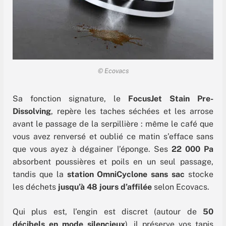
© Ecovacs
Sa fonction signature, le
FocusJet Stain Pre-
Dissolving
, repère les taches séchées et les arrose
avant le passage de la serpillière : même le café que
vous avez renversé et oublié ce matin s’efface sans
que vous ayez à dégainer l’éponge. Ses
22 000 Pa
absorbent poussières et poils en un seul passage,
tandis que la
station OmniCyclone sans sac
stocke
les déchets
jusqu’à 48 jours d’affilée
selon Ecovacs.
Qui plus est, l’engin est discret (autour de
50
décibels en mode silencieux
), il préserve vos tapis