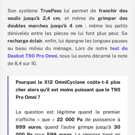
Son système
TruePass
lui permet de
franchir des
seuils jusqu’à 2,4 cm
, et même de
grimper des
doubles marches jusqu’à 4 cm
: même les petits
dénivelés entre les pièces ne lui font plus peur. Sa
recharge éclair
, enfin, lui épargne les longues pauses
au beau milieu du ménage. Lors de notre
test du
Deebot T90 Pro Omni
, nous lui avons décerné la note
de 8,4 sur 10.
Pourquoi le X12 OmniCyclone coûte-t-il plus
cher alors qu’il est moins puissant que le T90
Pro Omni ?
La question est légitime quand le premier
n’affiche « que »
22 000 Pa
de puissance à
999 euros
, quand l’autre grimpe jusqu’à
30
000 Pa
pour
599 euros
. La réponse tient en