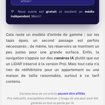
article !
💜 Nous suivre est
gratuit
et soutient un
média
indépendant
. Merci !
Cela reste un modèle d’entrée de gamme : sur les
tapis épais, un second passage est parfois
nécessaires ; de même, les réservoirs se montrent un
peu justes pour une grande surface. Enfin, la
navigation s’appuie sur des
caméras IA
plutôt que sur
un LiDAR (réservé à la version Pro). Mais tout cela n’a
rien de rédhibitoire pour un appartement ou une
maison de taille raisonnable, surtout à ce tarif
contenu.
Certains liens de cet article
peuvent être affiliés
.
Prix indicatifs, susceptibles d'évoluer. L'image de une peut avoir été
générée en tout ou partie par IA.