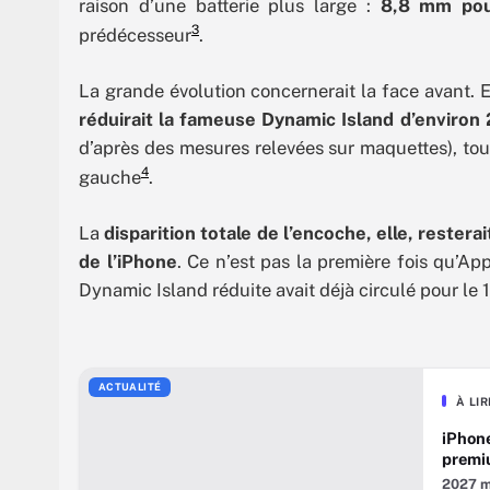
raison d’une batterie plus large :
8,8 mm pou
3
prédécesseur
.
La grande évolution concernerait la face avant. 
réduirait la fameuse Dynamic Island d’environ
d’après des mesures relevées sur maquettes), tou
4
gauche
.
La
disparition totale de l’encoche, elle, rester
de l’iPhone
. Ce n’est pas la première fois qu’A
Dynamic Island réduite avait déjà circulé pour le 
ACTUALITÉ
À LI
iPhone
premi
2027 ma