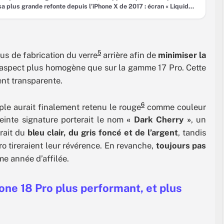
sa plus grande refonte depuis l’iPhone X de 2017 : écran « Liquid
 sans bordures, boutons haptiques, Face ID sous la dalle, prix de
annoncé au-dessus de 1 500 dollars… Voici ce que les fuites
entes laissent entrevoir sur
5
sus de fabrication du verre
arrière afin de
minimiser la
n aspect plus homogène que sur la gamme 17 Pro. Cette
ment transparente.
6
pple aurait finalement retenu le rouge
comme couleur
einte signature porterait le nom
« Dark Cherry »
, un
rait du
bleu clair, du gris foncé et de l’argent
, tandis
o tireraient leur révérence. En revanche,
toujours pas
me année d’affilée.
hone 18 Pro plus performant, et plus