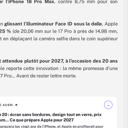
r l’iPhone 18 Pro Max
, contre 8,75 mm pour son
En
glissant l’illuminateur Face ID sous la dalle
, Apple
 25 %
(de 20,06 mm sur le 17 Pro à près de 14,98 mm,
t en déplaçant la caméra selfie dans le coin supérieur
ait attendue plutôt pour 2027, à l’occasion des 20 ans
pple reporte cette innovation : la même promesse d’une
17 Pro… Avant de rester lettre morte.
→
RE AUSSI
🔥
 20 : écran sans bordures, design tout en verre, prix
um… Ce que prépare Apple pour 2027
rquera les vingt ans de l’iPhone, et Apple en profiterait pour