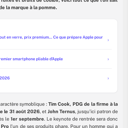
uites et bruits de couloir, voici tout ce que l’on sait
 de la marque à la pomme.
tout en verre, prix premium… Ce que prépare Apple pour
 premier smartphone pliable d’Apple
 2026
caractère symoblique :
Tim Cook, PDG de la firme à la
le le 31 août 2026
, et
John Ternus
, jusqu’ici patron de
ès le
1er septembre
. Le keynote de rentrée sera donc
 Pro
l’un de ses produits phare. Pour un homme qui a