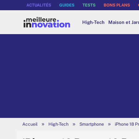
ACTUALITÉS
GUIDES
TESTS
BONS PLANS
High-Tech
Maison et Jar
»
»
»
Accueil
High-Tech
Smartphone
iPhone 18 Pr