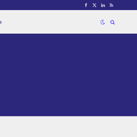
Facebook
X
LinkedIn
RSS
(Twitter)
e