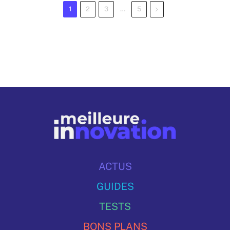
Next
1
2
3
…
5
ACTUS
GUIDES
TESTS
BONS PLANS