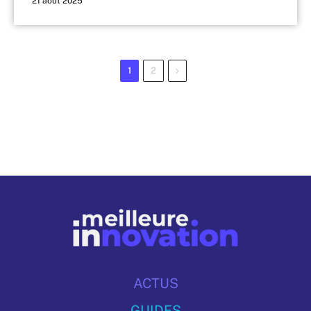
21 août 2025
Next
1
2
ACTUS
GUIDES