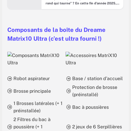
rond qui tourne” ? En cette fin d’année 2025,
ce cliché ne tient plus une minute. Les
meilleurs modèles sont devenus des machines
hybrides : aspiration sérieuse, lavage crédible,
station qui s’occupe (presque) de tout… et
logiciels qui font la pluie et le beau temps. Le
Composants de la boîte du Dreame
robot aspirateur
Matrix10 Ultra (c’est ultra fourni !)
Robot aspirateur
Base / station d’accueil
Protection de brosse
Brosse principale
(préinstallé)
1 Brosses latérales (+ 1
Bac à poussières
préinstallée)
2 Filtres du bac à
poussière (+ 1
2 jeux de 6 Serpillières