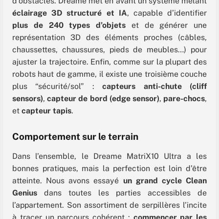
d’obstacles. Dreame met en avant un système mêlant
éclairage 3D structuré et IA
, capable d’identifier
plus de 240 types d’objets
et de générer une
représentation 3D des éléments proches (câbles,
chaussettes, chaussures, pieds de meubles…) pour
ajuster la trajectoire. Enfin, comme sur la plupart des
robots haut de gamme, il existe une troisième couche
plus “sécurité/sol” :
capteurs anti-chute (cliff
sensors)
,
capteur de bord (edge sensor)
,
pare-chocs
,
et
capteur tapis
.
Comportement sur le terrain
Dans l’ensemble, le Dreame MatriX10 Ultra a les
bonnes pratiques, mais la perfection est loin d’être
atteinte. Nous avons essayé
un grand cycle Clean
Genius
dans toutes les parties accessibles de
l’appartement. Son assortiment de serpillères l’incite
à tracer un parcours cohérent :
commencer par les