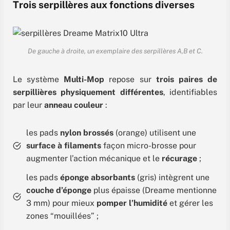
Trois serpillères aux fonctions diverses
De gauche à droite, un exemplaire des serpillères A,B et C.
Le système
Multi-Mop
repose sur
trois paires de
serpillières physiquement différentes
, identifiables
par leur
anneau couleur
:
les pads
nylon brossés
(orange) utilisent une
surface à filaments
façon micro-brosse pour
augmenter l’action mécanique et le
récurage
;
les pads
éponge absorbants
(gris) intègrent une
couche d’éponge
plus épaisse (Dreame mentionne
3 mm) pour mieux
pomper l’humidité
et gérer les
zones “mouillées” ;