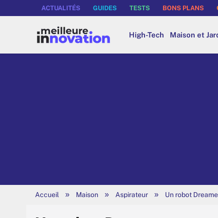
ACTUALITÉS
GUIDES
TESTS
BONS PLANS
High-Tech
Maison et Jar
»
»
»
Accueil
Maison
Aspirateur
Un robot Dreame 