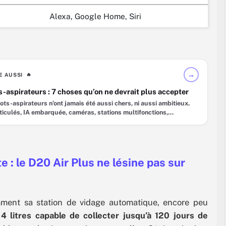
Alexa, Google Home, Siri
→
RE AUSSI
🔥
-aspirateurs : 7 choses qu’on ne devrait plus accepter
ots-aspirateurs n’ont jamais été aussi chers, ni aussi ambitieux.
ticulés, IA embarquée, caméras, stations multifonctions,
es de nettoyage “sans effort” : sur le papier, le secteur n’a jamais
aussi mature. Pourtant, à mesure que les fiches techniques
gent et que les prix grimpent, certains irritants continuent de
 l’expérience… À plus de
e : le D20 Air Plus ne lésine pas sur
mment sa station de vidage automatique, encore peu
e
4 litres capable de collecter jusqu’à 120 jours de