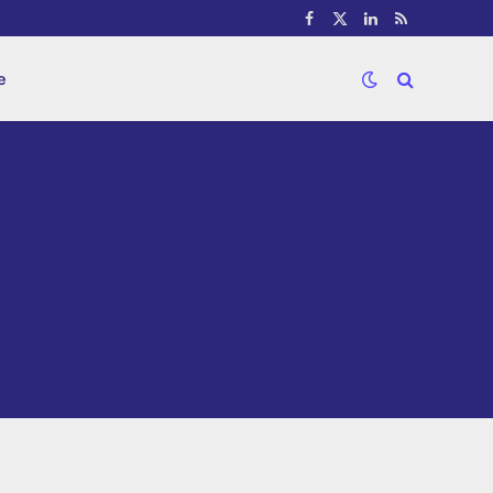
Facebook
X
LinkedIn
RSS
(Twitter)
e