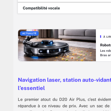
Compatibilité vocale
ACTUALITÉ
À LI
Robots
Les rob
Bras ar
promess
semblé 
s’allon
polluer
Navigation laser, station auto-vidant
l’essentiel
Le premier atout du D20 Air Plus, c’est évide
répandue à ce niveau de prix. Avec un sac d