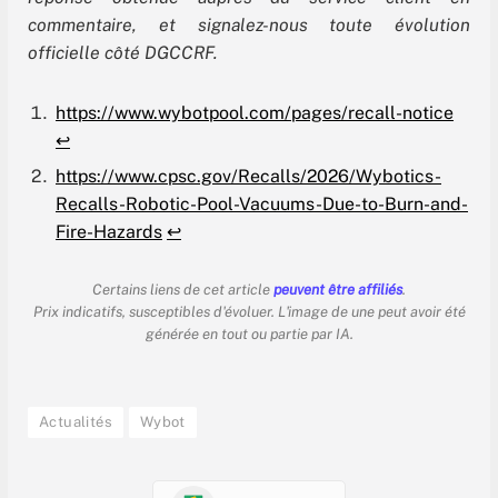
commentaire, et signalez-nous toute évolution
officielle côté DGCCRF.
https://www.wybotpool.com/pages/recall-notice
↩︎
https://www.cpsc.gov/Recalls/2026/Wybotics-
Recalls-Robotic-Pool-Vacuums-Due-to-Burn-and-
Fire-Hazards
↩︎
Certains liens de cet article
peuvent être affiliés
.
Prix indicatifs, susceptibles d'évoluer. L'image de une peut avoir été
générée en tout ou partie par IA.
Actualités
Wybot