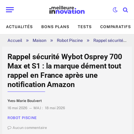
ACTUALITÉS
BONS PLANS
TESTS
COMPARATIFS
»
»
»
Accueil
Maison
Robot Piscine
Rappel sécurité Wybot Osprey 700 Max et S1 : la marque dément tout rappel en France après une notification Amazon
Rappel sécurité Wybot Osprey 700
Max et S1 : la marque dément tout
rappel en France après une
notification Amazon
Yves-Marie Boulvert
16 mai 2026
MAJ :
18 mai 2026
ROBOT PISCINE
Aucun commentaire