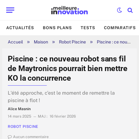
ACTUALITÉS
BONS PLANS
TESTS
COMPARATIFS
»
»
»
Accueil
Maison
Robot Piscine
Piscine : ce nouveau robot sans fil de Maytronics pourrait bien mettre KO la concurrence
Piscine : ce nouveau robot sans fil
de Maytronics pourrait bien mettre
KO la concurrence
L'été approche, c'est le moment de remettre la
piscine à flot !
Alice Masnin
14 mars 2025
MAJ :
16 février 2026
ROBOT PISCINE
Aucun commentaire