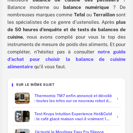
Balance moderne ou
balance numérique
? De
nombreuses marques comme
Tefal
ou
Terraillon
sont
les spécialistes de ce genre d’ustensiles. Après
plus
de 50 heures d’enquête et de tests de balances de
cuisine
, nous avons compilé pour vous le top des
instruments de mesure de poids des aliments. Et pour
compléter, n’hésitez pas à consulter
notre guide
d’achat pour choisir la balance de cuisine
alimentaire
qu’il vous faut.
SUR LE MÊME SUJET
Thermomix TM7 enfin annoncé et dévoilé
: toutes les infos sur ce nouveau robot de
cuisine
Test Krups Intuition Experience Hot&Cold
: le café glacé maison vaut-il vraiment 1
000 € ?
J’ai testé le Moulinex Easy Fry Silence