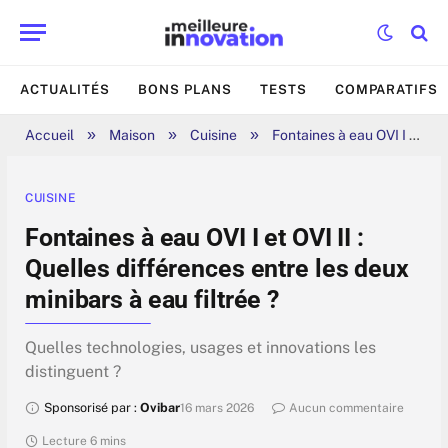
ACTUALITÉS
BONS PLANS
TESTS
COMPARATIFS
»
»
»
Accueil
Maison
Cuisine
Fontaines à eau OVI I et OVI II : Quelles différences entre les deux minibars à eau filtrée ?
CUISINE
Fontaines à eau OVI I et OVI II :
Quelles différences entre les deux
minibars à eau filtrée ?
Quelles technologies, usages et innovations les
distinguent ?
Sponsorisé par :
Ovibar
16 mars 2026
Aucun commentaire
Lecture 6 mins