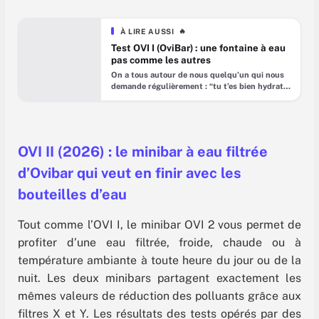
À LIRE AUSSI
🔥
Test OVI I (OviBar) : une fontaine à eau
pas comme les autres
On a tous autour de nous quelqu’un qui nous
demande régulièrement : “tu t’es bien hydraté
?”, nous rappelant au passage que l’on devrait
ingurgiter pas moins 1,5 L d’eau par jour. Sauf
qu’entre l’eau du robinet, pas toujours très
bonne au goût, et les bouteilles d’eau
minérales, chères et polluantes, on peut finir
OVI II (2026) : le minibar à eau filtrée
par
d’Ovibar qui veut en finir avec les
bouteilles d’eau
Tout comme l’OVI I, le minibar OVI 2 vous permet de
profiter d’une eau filtrée, froide, chaude ou à
température ambiante à toute heure du jour ou de la
nuit. Les deux minibars partagent exactement les
mêmes valeurs de réduction des polluants grâce aux
filtres X et Y. Les résultats des tests opérés par des