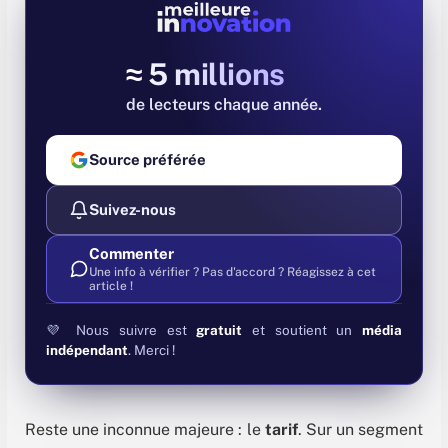
≈ 5 millions
de lecteurs chaque année
Source préférée
Suivez-nous
Commenter
Une info à vérifier ? Pas d'accord ? Réagissez à cet
article !
💜 Nous suivre est
gratuit
et soutient un
média
indépendant
. Merci !
Reste une inconnue majeure : le
tarif
. Sur un segment