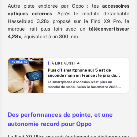
Autre piste explorée par Oppo : les
accessoires
optiques externes
. Après le module détachable
Hasselblad 3,28x proposé sur le Find X9 Pro, la
marque irait plus loin avec un
téléconvertisseur
4,28x
, équivalent à un 300 mm.
ACTUALITÉ
À LIRE AUSSI
🔥
Plus d’1 smartphone sur 5 est de
seconde main en France : le prix du
neuf pousse les consommateurs vers
Le smartphone d’occasion n’est plus un
l’occasion
marché de niche. Selon le baromètre 2025
réalisé par Kantar pour Recommerce, 22 %
des smartphones utilisés en France sont
désormais de seconde main, contre 20 % en
2024. En sept ans, la part a triplé. Dans le
même temps, 45 % des Français déclarent
Des performances de pointe, et une
avoir déjà possédé un
autonomie record pour Oppo
Le Find X9 Ultra pourrait également se distinguer par