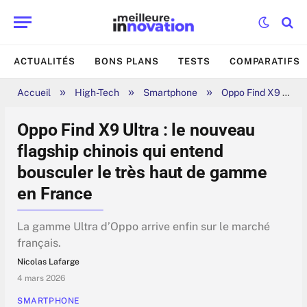
ACTUALITÉS
BONS PLANS
TESTS
COMPARATIFS
»
»
»
Accueil
High-Tech
Smartphone
Oppo Find X9 Ultra : le nouveau flagship chinois qui entend bousculer le très haut de gamme en France
Oppo Find X9 Ultra : le nouveau
flagship chinois qui entend
bousculer le très haut de gamme
en France
La gamme Ultra d’Oppo arrive enfin sur le marché
français.
Nicolas Lafarge
4 mars 2026
SMARTPHONE