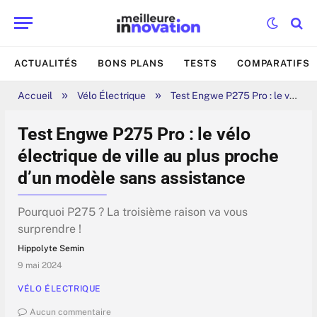
ACTUALITÉS
BONS PLANS
TESTS
COMPARATIFS
»
»
Accueil
Vélo Électrique
Test Engwe P275 Pro : le vélo électrique de ville au plus proche d’un modèle sans assistance
Test Engwe P275 Pro : le vélo
électrique de ville au plus proche
d’un modèle sans assistance
Pourquoi P275 ? La troisième raison va vous
surprendre !
Hippolyte Semin
9 mai 2024
VÉLO ÉLECTRIQUE
Aucun commentaire