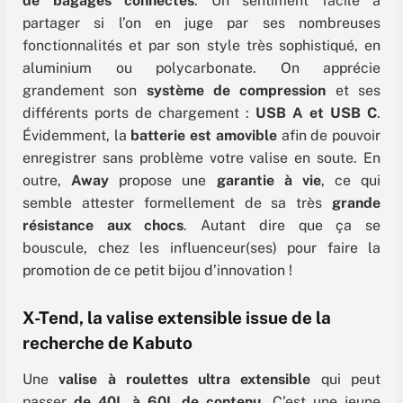
de bagages connectés
. Un sentiment facile à
partager si l’on en juge par ses nombreuses
fonctionnalités et par son style très sophistiqué, en
aluminium ou polycarbonate. On apprécie
grandement son
système de compression
et ses
différents ports de chargement :
USB A et USB C
.
Évidemment, la
batterie est amovible
afin de pouvoir
enregistrer sans problème votre valise en soute. En
outre,
Away
propose une
garantie à vie
, ce qui
semble attester formellement de sa très
grande
résistance aux chocs
. Autant dire que ça se
bouscule, chez les influenceur(ses) pour faire la
promotion de ce petit bijou d’innovation !
X-Tend, la valise extensible issue de la
recherche de Kabuto
Une
valise à roulettes ultra extensible
qui peut
passer
de 40L à 60L de contenu
. C’est une jeune