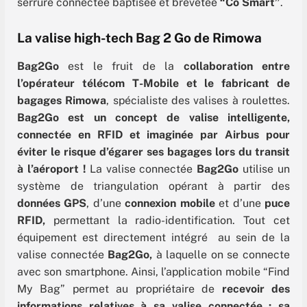
serrure connectée baptisée et brevetée
“Co Smart”
.
La valise high-tech Bag 2 Go de Rimowa
Bag2Go
est le fruit de la
collaboration entre
l’opérateur télécom T-Mobile et le fabricant de
bagages Rimowa
, spécialiste des valises à roulettes.
Bag2Go est un concept de valise intelligente,
connectée en RFID et imaginée par Airbus pour
éviter le risque d’égarer ses bagages lors du transit
à l’aéroport !
La valise connectée
Bag2Go
utilise un
système de triangulation opérant à partir des
données GPS
, d’une
connexion mobile
et d’une
puce
RFID,
permettant la radio-identification. Tout cet
équipement est directement intégré au sein de la
valise connectée
Bag2Go,
à laquelle on se connecte
avec son smartphone. Ainsi, l’application mobile “Find
My Bag” permet au propriétaire de
recevoir des
informations relatives à sa valise connectée : sa