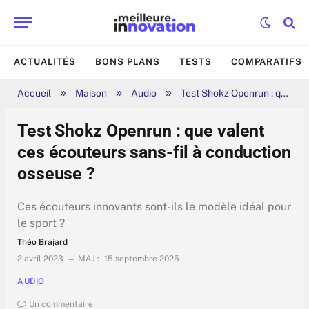
ACTUALITÉS
BONS PLANS
TESTS
COMPARATIFS
»
»
»
Accueil
Maison
Audio
Test Shokz Openrun : que valent ces écouteurs sans-fil à conduction osseuse ?
Test Shokz Openrun : que valent
ces écouteurs sans-fil à conduction
osseuse ?
Ces écouteurs innovants sont-ils le modèle idéal pour
le sport ?
Théo Brajard
2 avril 2023
MAJ :
15 septembre 2025
AUDIO
Un commentaire