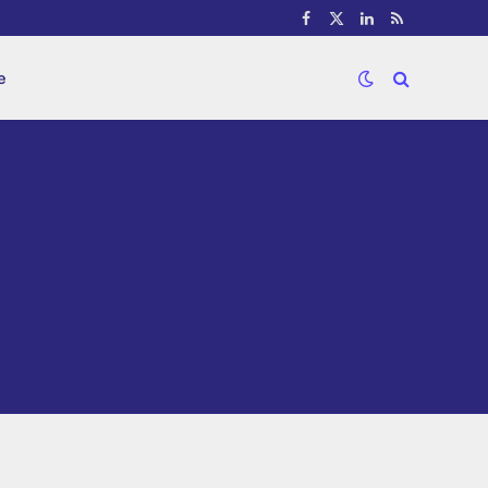
Facebook
X
LinkedIn
RSS
(Twitter)
e