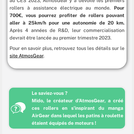
au CES 2023, AtmosGear y a dévoilé les premiers
rollers à assistance électrique au monde.
Pour
700€, vous pourrez profiter de rollers pouvant
aller à 25km/h pour une autonomie de 20 km.
Après 4 années de R&D, leur commercialisation
devrait être lancée au premier trimestre 2023.
Pour en savoir plus, retrouvez tous les détails sur le
site AtmosGear
.
Le saviez-vous ?
Mido, le créateur d’AtmosGear, a créé
ces rollers en
s’inspirant du manga
AirGear
dans lequel les patins à roulette
étaient équipés de moteurs !