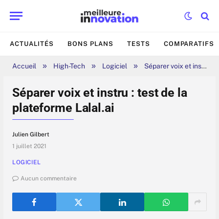
ACTUALITÉS
BONS PLANS
TESTS
COMPARATIFS
»
»
»
Accueil
High-Tech
Logiciel
Séparer voix et instru : test de la plateforme Lalal.ai
Séparer voix et instru : test de la
plateforme Lalal.ai
Julien Gilbert
1 juillet 2021
LOGICIEL
Aucun commentaire