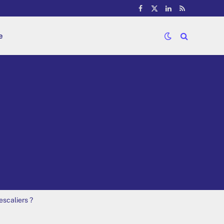
Facebook
X
LinkedIn
RSS
(Twitter)
e
escaliers ?