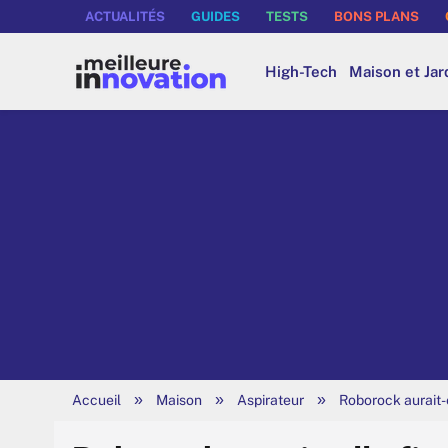
ACTUALITÉS
GUIDES
TESTS
BONS PLANS
High-Tech
Maison et Jar
»
»
»
Accueil
Maison
Aspirateur
Roborock aurait-e