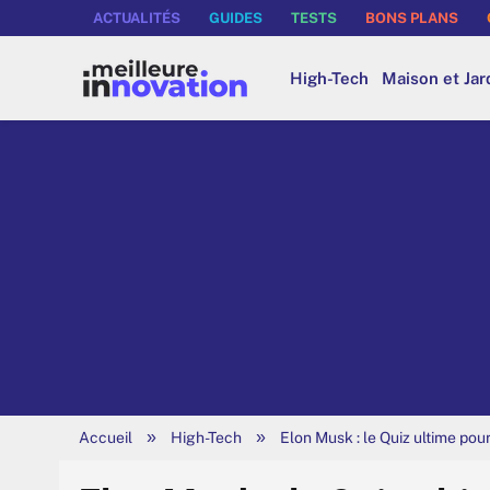
ACTUALITÉS
GUIDES
TESTS
BONS PLANS
High-Tech
Maison et Jar
»
»
Accueil
High-Tech
Elon Musk : le Quiz ultime pou