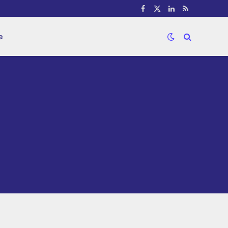
Facebook
X
LinkedIn
RSS
(Twitter)
e