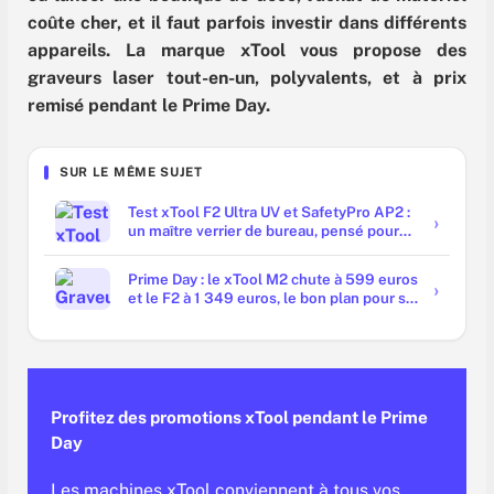
coûte cher, et il faut parfois investir dans différents
appareils. La marque xTool vous propose des
graveurs laser tout-en-un, polyvalents, et à prix
remisé pendant le Prime Day.
SUR LE MÊME SUJET
Test xTool F2 Ultra UV et SafetyPro AP2 :
un maître verrier de bureau, pensé pour
un atelier propre
Prime Day : le xTool M2 chute à 599 euros
et le F2 à 1 349 euros, le bon plan pour se
lancer dans la création
Profitez des promotions xTool
pendant le Prime
Day
Les machines xTool conviennent à tous vos