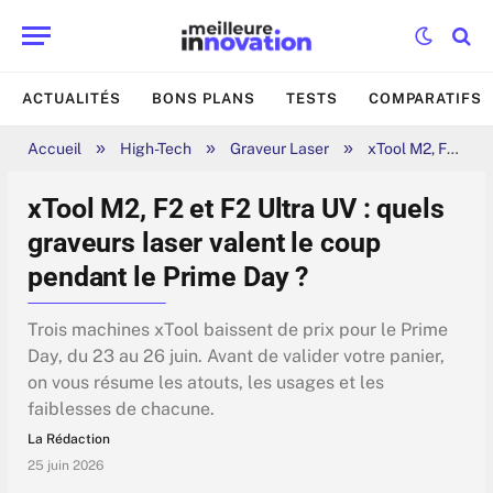
ACTUALITÉS
BONS PLANS
TESTS
COMPARATIFS
»
»
»
Accueil
High-Tech
Graveur Laser
xTool M2, F2 et F2 Ultra UV : quels graveurs laser valent le coup pendant le Prime Day ?
xTool M2, F2 et F2 Ultra UV : quels
graveurs laser valent le coup
pendant le Prime Day ?
Trois machines xTool baissent de prix pour le Prime
Day, du 23 au 26 juin. Avant de valider votre panier,
on vous résume les atouts, les usages et les
faiblesses de chacune.
La Rédaction
25 juin 2026