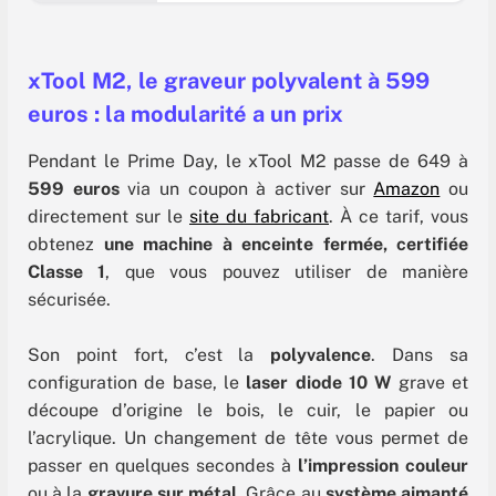
année, le site marchand propose quatre jours
d’offres réservées aux membres Prime, des «
Offres Prime Stars » jusqu’à -40 %, et une
avalanche de promotions à saisir. Entre vraies
xTool M2, le graveur polyvalent à 599
euros : la modularité a un prix
Pendant le Prime Day, le xTool M2 passe de 649 à
599 euros
via un coupon à activer sur
Amazon
ou
directement sur le
site du fabricant
. À ce tarif, vous
obtenez
une machine à enceinte fermée, certifiée
Classe 1
, que vous pouvez utiliser de manière
sécurisée.
Son point fort, c’est la
polyvalence
. Dans sa
configuration de base, le
laser diode 10 W
grave et
découpe d’origine le bois, le cuir, le papier ou
l’acrylique. Un changement de tête vous permet de
passer en quelques secondes à
l’impression couleur
ou à la
gravure sur métal
. Grâce au
système aimanté