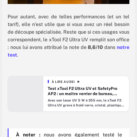
Pour autant, avec de telles performances (et un tel
tarif), elle n’est utile que si vous avez un réel besoin
de découpe spécialisée. Reste que si ces usages vous
correspondent, le xTool F2 Ultra UV remplit son office
: nous lui avons attribué la note de
8,6/10
dans
notre
test
.
À LIRE AUSSI
🔥
Test xTool F2 Ultra UV et SafetyPro
AP2 : un maître verrier de bureau,
pensé pour un atelier propre
Avec son laser UV 5 W à 355 nm, le xTool F2
Ultra UV grave à froid verre, cristal, plastiques
techniques et céramiques là où les diodes
classiques échouent. Couplé au purificateur
SafetyPro AP2, il transforme un coin de
bureau en mini-atelier de précision ; sans
enfumer la pièce. Reste à savoir si le ticket
À noter :
nous avons également testé le