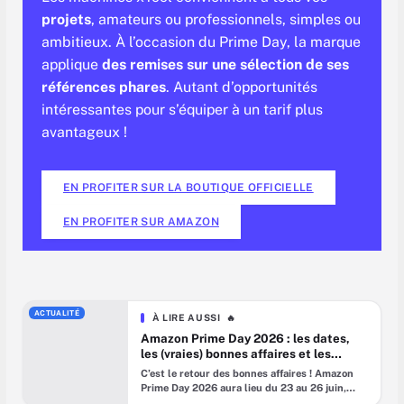
projets
, amateurs ou professionnels, simples ou
ambitieux. À l’occasion du Prime Day, la marque
applique
des remises sur une sélection de ses
références phares
. Autant d’opportunités
intéressantes pour s’équiper à un tarif plus
avantageux !
EN PROFITER SUR LA BOUTIQUE OFFICIELLE
EN PROFITER SUR AMAZON
ACTUALITÉ
À LIRE AUSSI
🔥
Amazon Prime Day 2026 : les dates,
les (vraies) bonnes affaires et les
pièges à éviter
C’est le retour des bonnes affaires ! Amazon
Prime Day 2026 aura lieu du 23 au 26 juin,
juste avant les soldes d’été. Comme chaque