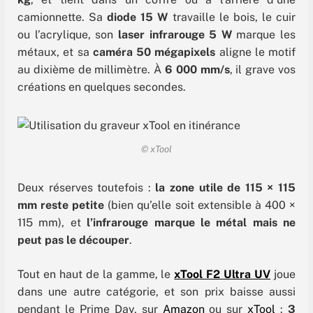
camionnette. Sa
diode 15 W
travaille le bois, le cuir
ou l’acrylique, son
laser infrarouge 5 W
marque les
métaux, et sa
caméra 50 mégapixels
aligne le motif
au dixième de millimètre. À
6 000 mm/s
, il grave vos
créations en quelques secondes.
© xTool
Deux réserves toutefois :
la zone utile de 115 × 115
mm reste petite
(bien qu’elle soit extensible à 400 ×
115 mm), et
l’infrarouge marque le métal mais ne
peut pas le découper
.
Tout en haut de la gamme, le
xTool F2 Ultra UV
joue
dans une autre catégorie, et son prix baisse aussi
pendant le Prime Day, sur
Amazon
ou sur
xTool
:
3