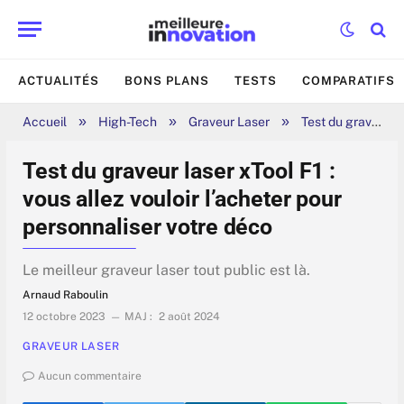
ACTUALITÉS
BONS PLANS
TESTS
COMPARATIFS
»
»
»
Accueil
High-Tech
Graveur Laser
Test du graveur laser xTool F1 : vous allez vouloir l’acheter pour personnaliser votre déco
Test du graveur laser xTool F1 :
vous allez vouloir l’acheter pour
personnaliser votre déco
Le meilleur graveur laser tout public est là.
Arnaud Raboulin
12 octobre 2023
MAJ :
2 août 2024
GRAVEUR LASER
Aucun commentaire