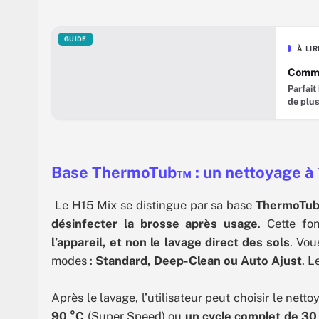
GUIDE
À LI
Commen
Parfait
de plus
seul pa
les mod
? Auto
Base ThermoTub™ : un nettoyage à 
Le H15 Mix se distingue par sa base
ThermoTu
désinfecter la brosse après usage
. Cette fo
l’appareil, et non le lavage direct des sols
. Vou
modes :
Standard, Deep-Clean ou Auto Ajust
. L
Après le lavage, l’utilisateur peut choisir le nett
90 °C
(Super Speed) ou
un cycle complet de 30