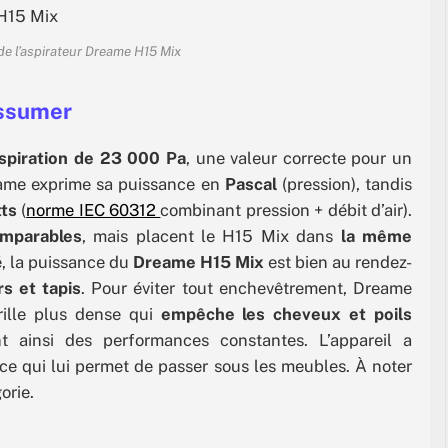
de l’aspirateur Dreame H15 Mix
assumer
spiration de 23 000 Pa
, une valeur correcte pour un
eame exprime sa puissance en
Pascal
(pression), tandis
ts
(
norme IEC 60312
combinant pression + débit d’air).
omparables
, mais placent le H15 Mix dans
la même
té, la puissance du
Dreame H15 Mix
est bien au rendez-
s et tapis
. Pour éviter tout enchevêtrement, Dreame
ille plus dense qui
empêche les cheveux et poils
nt ainsi des performances constantes. L’appareil a
 ce qui lui permet de passer sous les meubles. À noter
orie.