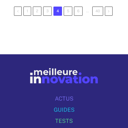
Previous
Next
1
2
3
4
5
6
…
40
ACTUS
GUIDES
TESTS