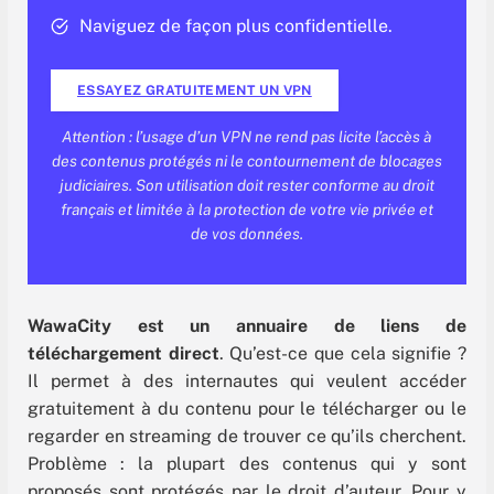
Naviguez de façon plus confidentielle.
ESSAYEZ GRATUITEMENT UN VPN
Attention : l’usage d’un VPN ne rend pas licite l’accès à
des contenus protégés ni le contournement de blocages
judiciaires. Son utilisation doit rester conforme au droit
français et limitée à la protection de votre vie privée et
de vos données.
WawaCity est un annuaire de liens de
téléchargement direct
. Qu’est-ce que cela signifie ?
Il permet à des internautes qui veulent accéder
gratuitement à du contenu pour le télécharger ou le
regarder en streaming de trouver ce qu’ils cherchent.
Problème : la plupart des contenus qui y sont
proposés sont protégés par le droit d’auteur. Pour y