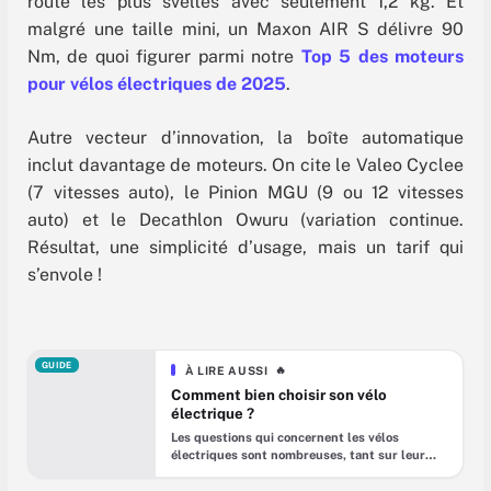
route les plus sveltes avec seulement 1,2 kg. Et
malgré une taille mini, un Maxon AIR S délivre 90
Nm, de quoi figurer parmi notre
Top 5 des moteurs
pour vélos électriques de 2025
.
Autre vecteur d’innovation, la boîte automatique
inclut davantage de moteurs. On cite le Valeo Cyclee
(7 vitesses auto), le Pinion MGU (9 ou 12 vitesses
auto) et le Decathlon Owuru (variation continue.
Résultat, une simplicité d’usage, mais un tarif qui
s’envole !
GUIDE
À LIRE AUSSI
🔥
Comment bien choisir son vélo
électrique ?
Les questions qui concernent les vélos
électriques sont nombreuses, tant sur leur
usage que sur leur achat. Dans ce guide, nous
répondons à toutes les interrogations que