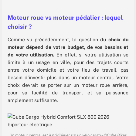
vous vous posez afin de faire le meilleur choix
pour votre vélo électrique. Le marché des
vélos à assistance électrique a décuplé en 10
Moteur roue vs moteur pédalier : lequel
ans. En France, il
choisir ?
Comme vu précédemment, la question du
choix du
moteur dépend de votre budget, de vos besoins et
de votre utilisation.
En effet, si votre utilisation se
limite à un usage en ville, pour des trajets courts
entre votre domicile et votre lieu de travail, pas
besoin d’investir plus dans un moteur central. Votre
choix devrait se porter sur un moteur roue arrière,
pour sa facilité de transport et sa puissance
amplement suffisante.
Un moteur central est à privilégier sur un vélo cargo – ©Cube Bikes