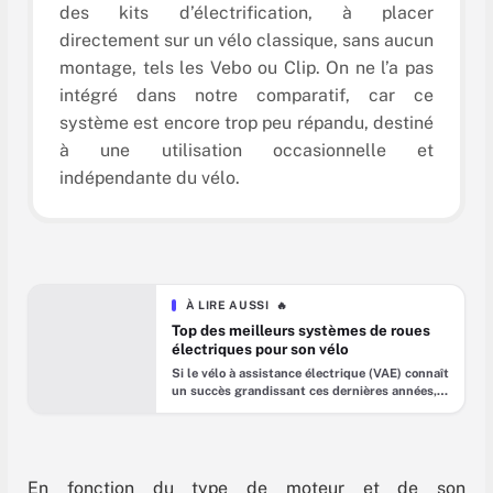
des kits d’électrification, à placer
directement sur un vélo classique, sans aucun
montage, tels les Vebo ou Clip. On ne l’a pas
intégré dans notre comparatif, car ce
système est encore trop peu répandu, destiné
à une utilisation occasionnelle et
indépendante du vélo.
À LIRE AUSSI
🔥
Top des meilleurs systèmes de roues
électriques pour son vélo
Si le vélo à assistance électrique (VAE) connaît
un succès grandissant ces dernières années, il
existe aussi la solution de la roue électrique
pour électrifier son vélo sans le changer.
Facile à mettre en place et financièrement
intéressante, la roue électrique transforme
littéralement votre vélo. On vous présentait
En fonction du type de moteur et de son