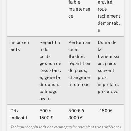
faible
gravité,
maintenan
roue
ce
facilement
démontabl
e
Inconvéni
Répartitio
Performan
Usure de
ents
n du
ce et
la
poids,
fluidité,
transmissi
gestion de
répartition
on, poids
l’assistanc
du poids,
souvent
e, gêne la
changeme
plus
direction,
nt de roue
important,
patinage
prix élevé
avant
Prix
500 à
500 € à
+1500€
indicatif
1500 €
3000 €
Tableau récapitulatif des avantages/inconvénients des différents