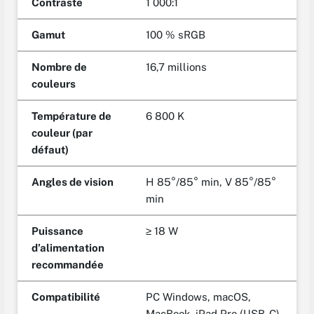
Contraste
1 000:1
Gamut
100 % sRGB
Nombre de
16,7 millions
couleurs
Température de
6 800 K
couleur (par
défaut)
Angles de vision
H 85°/85° min, V 85°/85°
min
Puissance
≥ 18 W
d’alimentation
recommandée
Compatibilité
PC Windows, macOS,
MacBook, iPad Pro (USB-C),