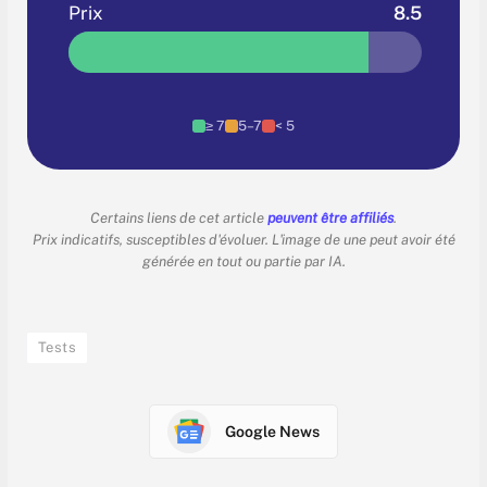
Prix
8.5
≥ 7
5–7
< 5
Certains liens de cet article
peuvent être affiliés
.
Prix indicatifs, susceptibles d'évoluer. L'image de une peut avoir été
générée en tout ou partie par IA.
Tests
Google News