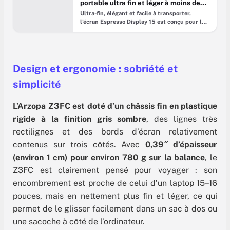
portable ultra fin et léger à moins de
300€
Ultra-fin, élégant et facile à transporter,
l’écran Espresso Display 15 est conçu pour les
professionnels nomades. Derrière son design
épuré se cache un moniteur portable
performant, idéal pour booster votre
productivité en déplacement.​ Dans la famille
des accessoires qui boostent la productivité
Design et ergonomie : sobriété et
sans alourdir le sac, l’Espresso Display 15
coche presque toutes les cases. Un
simplicité
L’Arzopa Z3FC est doté d’un châssis fin en plastique
rigide à la finition gris sombre
, des lignes très
rectilignes et des bords d’écran relativement
contenus sur trois côtés. Avec
0,39″ d’épaisseur
(environ 1 cm) pour environ 780 g sur la balance
, le
Z3FC est clairement pensé pour voyager : son
encombrement est proche de celui d’un laptop 15–16
pouces, mais en nettement plus fin et léger, ce qui
permet de le glisser facilement dans un sac à dos ou
une sacoche à côté de l’ordinateur.