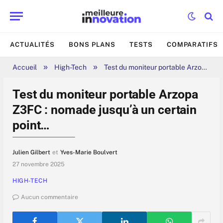
ACTUALITÉS
BONS PLANS
TESTS
COMPARATIFS
»
»
Accueil
High-Tech
Test du moniteur portable Arzopa Z3FC : nomade jusqu’à un certain point…
Test du moniteur portable Arzopa
Z3FC : nomade jusqu’à un certain
point…
Julien Gilbert
et
Yves-Marie Boulvert
27 novembre 2025
HIGH-TECH
Aucun commentaire