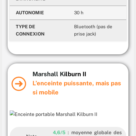
169.99 €
Voir
AUTONOMIE
30 h
169.99 €
Voir
TYPE DE
Bluetooth (pas de
CONNEXION
prise jack)
169.99 €
Voir
169.99 €
Voir
169.99 €
Voir
Marshall K
ilburn II
L’enceinte puissante, mais pas
179.95 €
Voir
si mobile
179.95 €
Voir
4,
6/5
: moyenne globale des