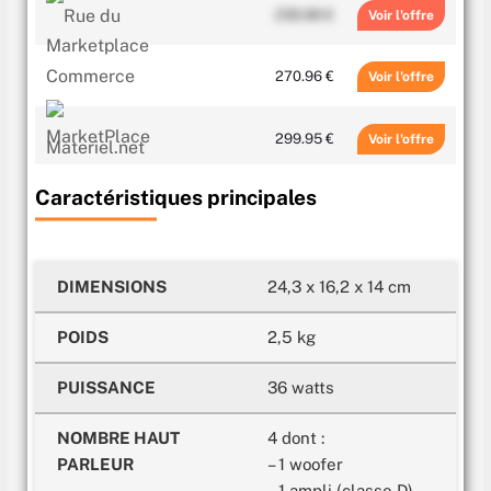
230.66 €
Voir
270.96 €
Voir
299.95 €
Voir
Caractéristiques principales
299.99 €
Voir
299.99 €
Voir
DIMENSIONS
24,3 x 16,2 x 14 cm
315 €
Voir
POIDS
2,5 kg
PUISSANCE
36 watts
NOMBRE HAUT
4 dont :
PARLEUR
– 1 woofer
– 1 ampli (classe D)