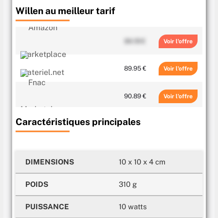
Willen au meilleur tarif
84.19 €
Voir
89.95 €
Voir
90.89 €
Voir
Caractéristiques principales
99.99 €
Voir
99.99 €
Voir
DIMENSIONS
10 x 10 x 4 cm
100.97 €
Voir
POIDS
310 g
120.99 €
Voir
PUISSANCE
10 watts