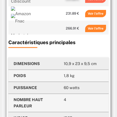
231.89 €
Voir
266.91 €
Voir
Caractéristiques principales
271 €
Voir
299.95 €
Voir
DIMENSIONS
10,9 x 23 x 9,5 cm
299.99 €
Voir
POIDS
1,8 kg
299.99 €
Voir
PUISSANCE
60 watts
NOMBRE HAUT
4
299.99 €
Voir
PARLEUR
299.99 €
Voir