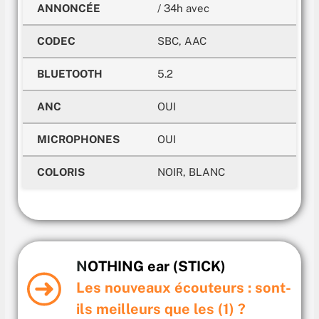
ANNONCÉE
/ 34h avec
CODEC
SBC, AAC
BLUETOOTH
5.2
ANC
OUI
MICROPHONES
OUI
COLORIS
NOIR, BLANC
N
OTHING ear (STICK)
Les nouveaux écouteurs : sont-
ils meilleurs que les (1)
?