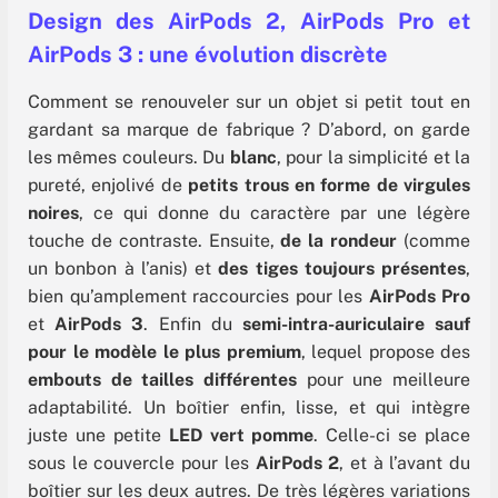
Design des AirPods 2, AirPods Pro et
199.99 €
Voir
AirPods 3 : une évolution discrète
199.99 €
Voir
Comment se renouveler sur un objet si petit tout en
gardant sa marque de fabrique ? D’abord, on garde
199.99 €
Voir
les mêmes couleurs. Du
blanc
, pour la simplicité et la
pureté, enjolivé de
petits trous en forme de virgules
noires
, ce qui donne du caractère par une légère
touche de contraste. Ensuite,
de la rondeur
(comme
un bonbon à l’anis) et
des tiges toujours présentes
,
bien qu’amplement raccourcies pour les
AirPods Pro
et
AirPods 3
. Enfin du
semi-intra-auriculaire sauf
pour le modèle le plus premium
, lequel propose des
embouts de tailles différentes
pour une meilleure
adaptabilité. Un boîtier enfin, lisse, et qui intègre
juste une petite
LED vert pomme
. Celle-ci se place
sous le couvercle pour les
AirPods 2
, et à l’avant du
boîtier sur les deux autres. De très légères variations