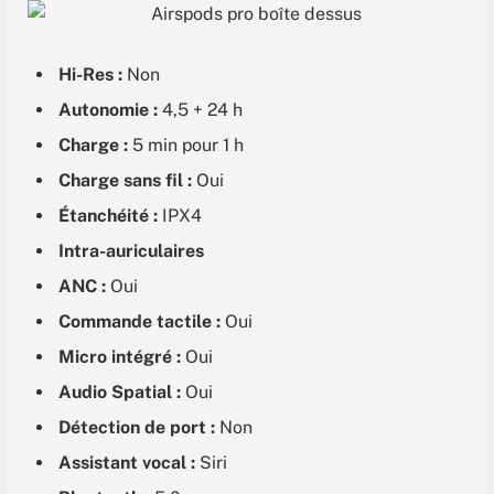
179.99 €
Voir
Hi-Res :
Non
179.99 €
Voir
Autonomie :
4,5 + 24 h
Charge :
5 min pour 1 h
189 €
Voir
Charge sans fil :
Oui
189.99 €
Étanchéité :
IPX4
Voir
Intra-auriculaires
ANC :
Oui
Commande tactile :
Oui
Micro intégré :
Oui
Audio Spatial :
Oui
Détection de port :
Non
Assistant vocal :
Siri