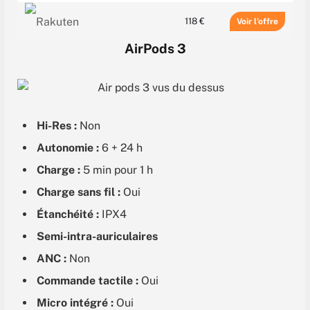
118 €
Voir
AirPods 3
129.99 €
Voir
Hi-Res :
Non
Autonomie :
6 + 24 h
Charge :
5 min pour 1 h
Charge sans fil :
Oui
Étanchéité :
IPX4
Semi-intra-auriculaires
ANC :
Non
Commande tactile :
Oui
Micro intégré :
Oui