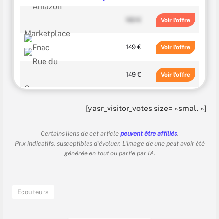
129.99 €
Voir
199.99 €
Voir
102 €
Voir
199.99 €
Voir
149 €
Voir
149 €
Voir
149.99 €
Voir
[yasr_visitor_votes size= »small »]
179.99 €
Voir
Certains liens de cet article
peuvent être affiliés
.
Prix indicatifs, susceptibles d'évoluer. L'image de une peut avoir été
générée en tout ou partie par IA.
179.99 €
Voir
189 €
Voir
Ecouteurs
189.99 €
Voir