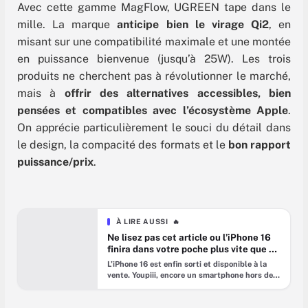
Avec cette gamme MagFlow, UGREEN tape dans le
mille. La marque
anticipe bien le virage Qi2
, en
misant sur une compatibilité maximale et une montée
en puissance bienvenue (jusqu’à 25W). Les trois
produits ne cherchent pas à révolutionner le marché,
mais à
offrir des alternatives accessibles, bien
pensées et compatibles avec l’écosystème Apple
.
On apprécie particulièrement le souci du détail dans
le design, la compacité des formats et le
bon rapport
puissance/prix
.
À LIRE AUSSI
🔥
Ne lisez pas cet article ou l’iPhone 16
finira dans votre poche plus vite que ne
l’avait prévu Apple !
L’iPhone 16 est enfin sorti et disponible à la
vente. Youpiii, encore un smartphone hors de
prix qui va casser votre PEL… ou pas !
L’attente est terminée : Apple dévoile son tout
nouvel iPhone 16e, un concentré d’innovations