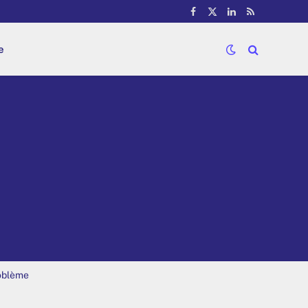
Facebook
X
LinkedIn
RSS
(Twitter)
e
roblème