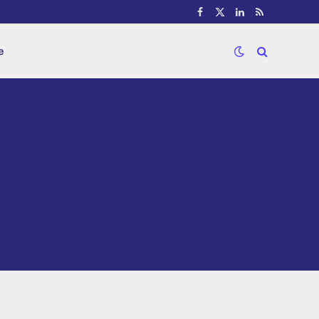
Facebook
X
LinkedIn
RSS
(Twitter)
e