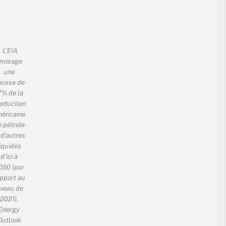
L’EIA
nvisage
une
ausse de
7% de la
oduction
éricaine
 pétrole
 d’autres
iquides
d’ici à
050 (par
pport au
iveau de
2021).
Energy
Outlook