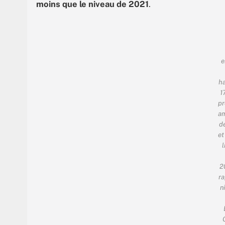
moins que le niveau de 2021
.
e
h
1
pr
am
de
et
l
2
ra
n