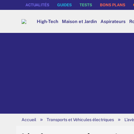
ACTUALITÉS
GUIDES
TESTS
BONS PLANS
High-Tech
Maison et Jardin
Aspirateurs
Ro
»
»
Accueil
Transports et Véhicules électriques
L’avè