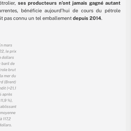
trolier,
ses producteurs n’ont jamais gagné autant
rrentes, bénéficie aujourd’hui de cours du pétrole
avait pas connu un tel emballement
depuis 2014
.
En mars
2, le prix
n dollars
 baril de
role brut
la mer du
d (Brent)
dit (+21,1
% après
11,9 %),
tablissant
 moyenne
à 117,2
dollars.