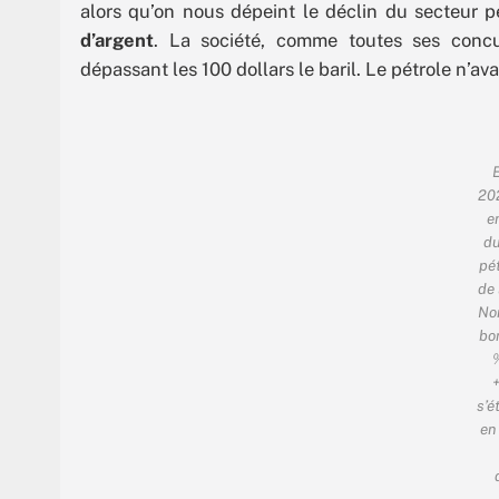
alors qu’on nous dépeint le déclin du secteur pé
d’argent
. La société, comme toutes ses concu
dépassant les 100 dollars le baril. Le pétrole n’
202
e
du
pét
de 
Nor
bon
+
s’é
en