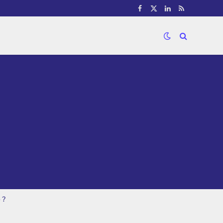
Facebook
X
LinkedIn
RSS
(Twitter)
 ?