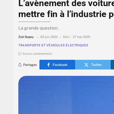
L’avènement des voitures
mettre fin à l’industrie p
La grande question.
Zoé Dupey
29 juin 2022
MAJ :
27 mai 2025
TRANSPORTS ET VÉHICULES ÉLECTRIQUES
Aucun commentaire
Partages
Facebook
Twitter