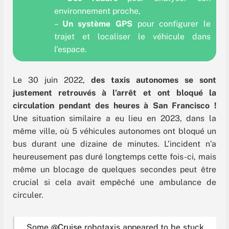
environnement proche,
–
Un système GPS
pour configurer le
trajet et localiser le véhicule dans
l’espace.
Le 30 juin 2022,
des taxis autonomes se sont
justement retrouvés à l’arrêt et ont bloqué la
circulation pendant des heures à San Francisco !
Une situation similaire a eu lieu en 2023, dans la
même ville, où 5 véhicules autonomes ont bloqué un
bus durant une dizaine de minutes. L’incident n’a
heureusement pas duré longtemps cette fois-ci, mais
même un blocage de quelques secondes peut être
crucial si cela avait empêché une ambulance de
circuler.
Some
@Cruise
robotaxis appeared to be stuck