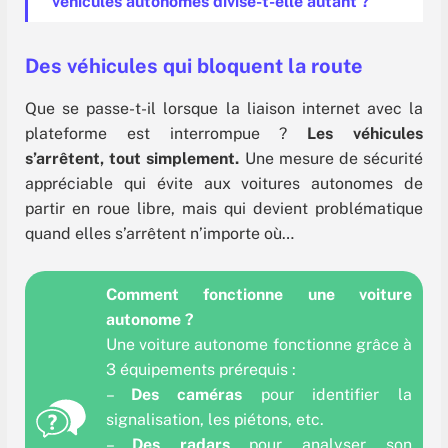
véhicules autonomes divise-t-elle autant ?
Des véhicules qui bloquent la route
Que se passe-t-il lorsque la liaison internet avec la
plateforme est interrompue ?
Les véhicules
s’arrêtent, tout simplement.
Une mesure de sécurité
appréciable qui évite aux voitures autonomes de
partir en roue libre, mais qui devient problématique
quand elles s’arrêtent n’importe où…
Comment fonctionne une voiture
autonome ?
Une voiture autonome fonctionne grâce à
3 équipements prérequis :
–
Des caméras
pour identifier la
signalisation, les piétons, etc.
–
Des radars
pour analyser son