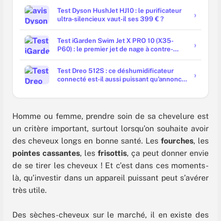
Test Dyson HushJet HJ10 : le purificateur
ultra-silencieux vaut-il ses 399 € ?
Test iGarden Swim Jet X PRO 10 (X35-
P60) : le premier jet de nage à contre-
courant portable au monde à l'épreuve
Test Dreo 512S : ce déshumidificateur
connecté est-il aussi puissant qu'annoncé
?
Homme ou femme, prendre soin de sa chevelure est
un critère important, surtout lorsqu’on souhaite avoir
des cheveux longs en bonne santé. Les
fourches
, les
pointes cassantes
, les
frisottis
, ça peut donner envie
de se tirer les cheveux ! Et c’est dans ces moments-
là, qu’investir dans un appareil puissant peut s’avérer
très utile.
Des sèches-cheveux sur le marché, il en existe des