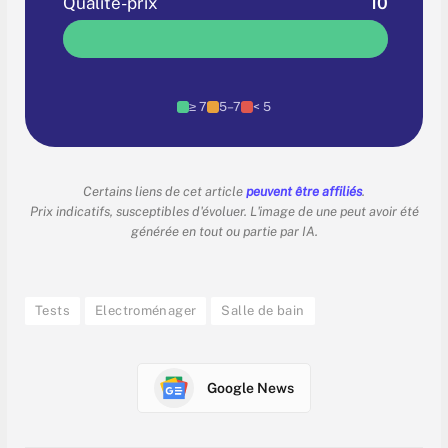
Qualité-prix
10
≥ 7
5–7
< 5
Certains liens de cet article
peuvent être affiliés
.
Prix indicatifs, susceptibles d'évoluer. L'image de une peut avoir été
générée en tout ou partie par IA.
Tests
Electroménager
Salle de bain
Google News