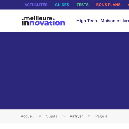
ACTUALITÉS
GUIDES
TESTS
BONS PLANS
High-Tech
Maison et Jar
»
»
»
Accueil
Sujets
Airfryer
Page 4