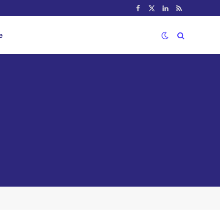
Facebook
X
LinkedIn
RSS
(Twitter)
e