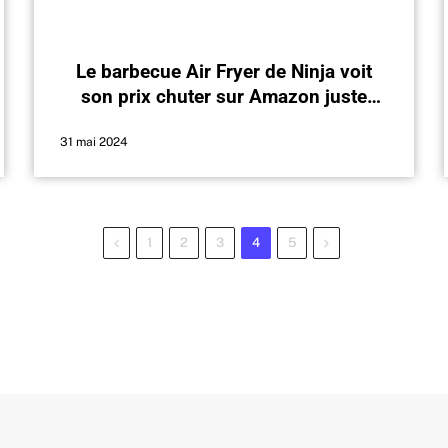
Le barbecue Air Fryer de Ninja voit
son prix chuter sur Amazon juste
avant l’été
31 mai 2024
Previous
Next
1
2
3
4
5