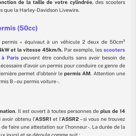
onction de la taille de votre cylindrée
, des scooters
s que la Harley-Davidson Livewire.
ermis (50cc)
s permis » équivaut à un véhicule 2 deux de 50cm³
4kW et la vitesse 45km/h.
Par exemple, les
scooters
 à Paris
peuvent être conduits sans avoir besoin de
 nécessaire d’avoir un permis pour conduire ce genre de
ernière permet d’obtenir le
permis AM
. Attention une
mis B – ou permis voiture -.
mation
. Il est ouvert à toutes personnes de
plus de 14
 avoir obtenu l’
ASSR1
et l’
ASSR2
– si vous ne trouvez
e de faire une attestation sur l’honneur -. La durée de la
ux jours) et se déroule comme suit :