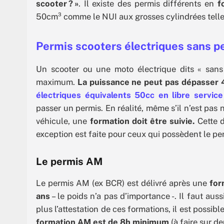
scooter ? »
. Il existe des permis différents en
f
50cm³ comme le NUI aux grosses cylindrées telle
Permis scooters électriques sans p
Un scooter ou une moto électrique dits « san
maximum.
La puissance ne peut pas dépasser 
électriques équivalents 50cc en libre service
passer un permis. En réalité, même s’il n’est pas
véhicule, une
formation doit être suivie.
Cette d
exception est faite pour ceux qui possèdent le per
Le permis AM
Le permis AM (ex BCR) est délivré après une
for
ans
– le poids n’a pas d’importance -. Il faut aussi
plus l’attestation de ces formations, il est possibl
formation AM est de 8h minimum
(à faire sur de