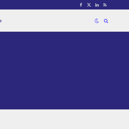
Facebook
X
LinkedIn
RSS
(Twitter)
e