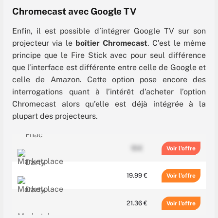
61.59 €
Voir
Chromecast avec Google TV
Enfin, il est possible d’intégrer Google TV sur son
69.99 €
Voir
projecteur via le
boîtier Chromecast
. C’est le même
principe que le Fire Stick avec pour seul différence
114.98 €
Voir
que l’interface est différente entre celle de Google et
celle de Amazon. Cette option pose encore des
interrogations quant à l’intérêt d’acheter l’option
Chromecast alors qu’elle est déjà intégrée à la
plupart des projecteurs.
15 €
Voir
19.99 €
Voir
21.36 €
Voir