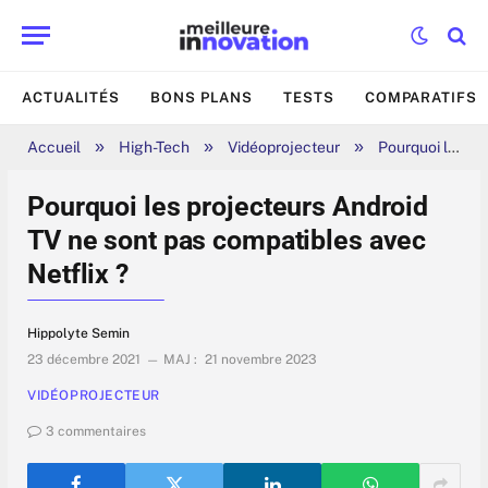
ACTUALITÉS
BONS PLANS
TESTS
COMPARATIFS
»
»
»
Accueil
High-Tech
Vidéoprojecteur
Pourquoi les projecteurs Android TV ne sont pas compatibles avec Netflix ?
Pourquoi les projecteurs Android
TV ne sont pas compatibles avec
Netflix ?
Hippolyte Semin
23 décembre 2021
MAJ :
21 novembre 2023
VIDÉOPROJECTEUR
3 commentaires